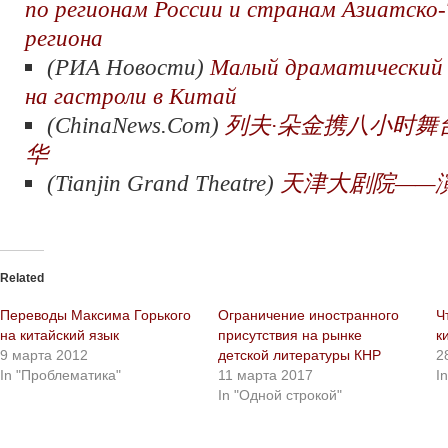
по регионам России и странам Азиатско-
региона
(РИА Новости)
Малый драматический
на гастроли в Китай
(ChinaNews.Com)
列夫·朵金携八小时舞
华
(Tianjin Grand Theatre)
天津大剧院——
Related
Переводы Максима Горького
Ограничение иностранного
Ч
на китайский язык
присутствия на рынке
к
9 марта 2012
детской литературы КНР
2
In "Проблематика"
11 марта 2017
I
In "Одной строкой"