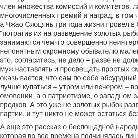
член множества комиссий и комитетов, л
многочисленных премий и наград, в том 
а Чжао Сяоцянь три года жизни провел в
“потратив их на разведение золотых рыбо
занимаются чем-то совершенно неинтер
непонятным скромному обывателю малень
это, согласитесь, не дело – разве не до
муж наставлять и просвещать простых с
оказывается, что сам по себе абсурдный 
лучше купаться – утром или вечером – во
омовении, а о патриотизме, о западном 
предков. А это уже не золотых рыбок раз
партии, и тут никто не может остаться б
А еще это рассказ о беспощадной народн
которая во все времена подчинялась ли