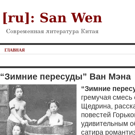
ГЛАВНАЯ
“Зимние пересуды” Ван Мэна
“Зимние перес
гремучая смесь 
Щедрина, расск
повестей Горько
удивительным о
сатира романти