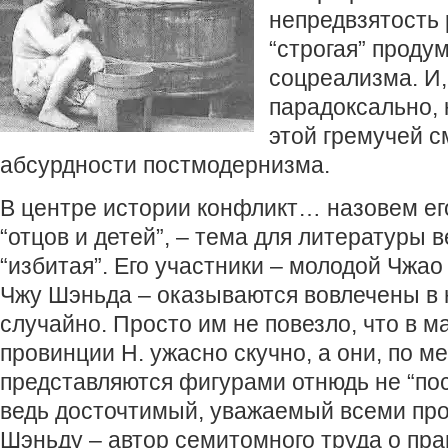
непредвзятость
“строгая” проду
соцреализма. И,
парадоксально,
этой гремучей с
абсурдности постмодернизма.
В центре истории конфликт… назовем ег
“отцов и детей”, – тема для литературы 
“избитая”. Его участники – молодой Чжа
Чжу Шэньда – оказываются вовлечены в 
случайно. Просто им не повезло, что в м
провинции Н. ужасно скучно, а они, по м
представляются фигурами отнюдь не “по
ведь досточтимый, уважаемый всеми пр
Шэньду – автор семитомного труда о пра