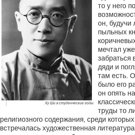
то у него п
возможност
он, будучи
пыльных кн
коричневых
мечтал уже
забраться 
дяди и погл
там есть. 
было его р
он опять н
классическ
Ху Ши в студенческие годы
труды то ли
религиозного содержания, среди которых
встречалась художественная литература,