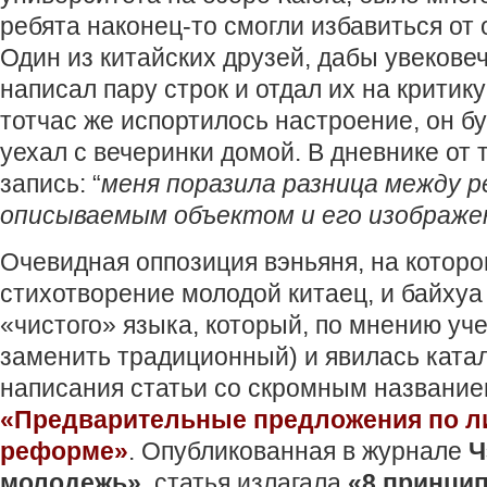
ребята наконец-то смогли избавиться от 
Один из китайских друзей, дабы увековеч
написал пару строк и отдал их на критику
тотчас же испортилось настроение, он б
уехал с вечеринки домой. В дневнике от 
запись: “
меня поразила разница между 
описываемым объектом и его изображе
Очевидная оппозиция вэньяня, на котор
стихотворение молодой китаец, и байхуа
«чистого» языка, который, по мнению уч
заменить традиционный) и явилась ката
написания статьи со скромным названи
«Предварительные предложения по л
реформе»
. Опубликованная в журнале
Ч
молодежь»
, статья излагала
«8 принци