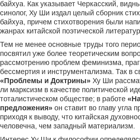
байхуа. Как указывает Черкасский, видн
синолог, Ху Ши издал целый сборник сти
байхуа, причем стихотворения были нап
жанрах китайской поэтической литерату
Тем не менее основные труды того пери
посвятил уже более теоретическим вопро
рассмотрению проблем феминизма, праг
бессмертия и инструментализма. Так в 
«Проблемы и Доктрины»
Ху Ши рассма
ли марксизм в качестве политической ид
тоталистическом обществе; в работе
«Н
предложения»
он ставит во главу угла 
приходя к выводу, что китайская духовно
человечна, чем западный материализм.
Интерес Ху Ши к философии определялся