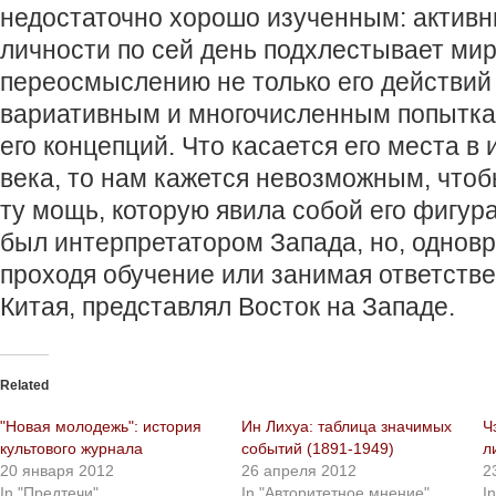
недостаточно хорошо изученным: активны
личности по сей день подхлестывает мир
переосмыслению не только его действий и
вариативным и многочисленным попытка
его концепций. Что касается его места в
века, то нам кажется невозможным, чтоб
ту мощь, которую явила собой его фигура
был интерпретатором Запада, но, одновр
проходя обучение или занимая ответств
Китая, представлял Восток на Западе.
Related
"Новая молодежь": история
Ин Лихуа: таблица значимых
Ч
культового журнала
событий (1891-1949)
л
20 января 2012
26 апреля 2012
2
In "Предтечи"
In "Авторитетное мнение"
I