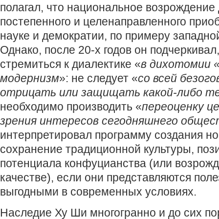
полагал, что национальное возрождение
постепенного и целенаправленного прио
науке и демократии, по примеру западно
Однако, после 20-х годов он подчеркивал
стремиться к диалектике «
в дихотомии 
модернизм
»: не следует «
со всей безог
отрицать или защищать какой-либо т
необходимо производить «
переоценку ц
зрения интересов сегодняшнего общес
интерпретировал программу создания но
сохранение традиционной культуры, поз
потенциала конфуцианства (или возрожд
качестве), если они представляются пол
выгодными в современных условиях.
Наследие Ху Ши многогранно и до сих по