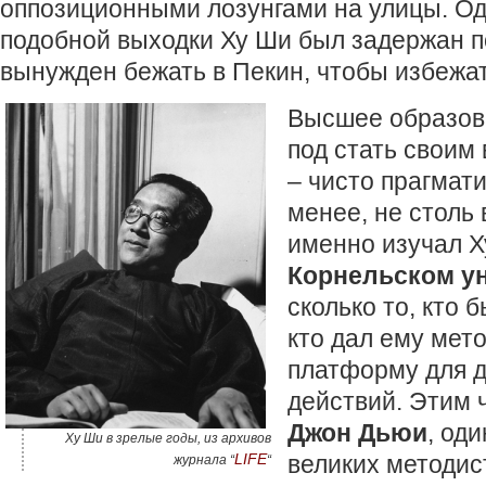
оппозиционными лозунгами на улицы. О
подобной выходки Ху Ши был задержан п
вынужден бежать в Пекин, чтобы избежат
Высшее образов
под стать своим
– чисто прагмати
менее, не столь 
именно изучал Х
Корнельском у
сколько то, кто 
кто дал ему мет
платформу для 
действий. Этим 
Джон Дьюи
, од
Ху Ши в зрелые годы, из архивов
LIFE
великих методис
журнала “
“