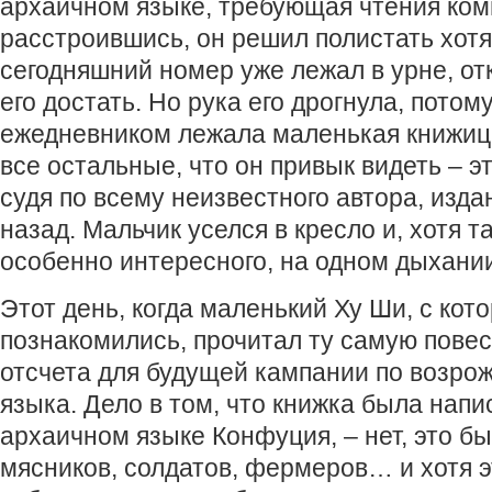
архаичном языке, требующая чтения ко
расстроившись, он решил полистать хотя
сегодняшний номер уже лежал в урне, от
его достать. Но рука его дрогнула, потому
ежедневником лежала маленькая книжиц
все остальные, что он привык видеть – э
судя по всему неизвестного автора, изда
назад. Мальчик уселся в кресло и, хотя т
особенно интересного, на одном дыхании
Этот день, когда маленький Ху Ши, с кот
познакомились, прочитал ту самую повест
отсчета для будущей кампании по возро
языка. Дело в том, что книжка была напи
архаичном языке Конфуция, – нет, это б
мясников, солдатов, фермеров… и хотя э