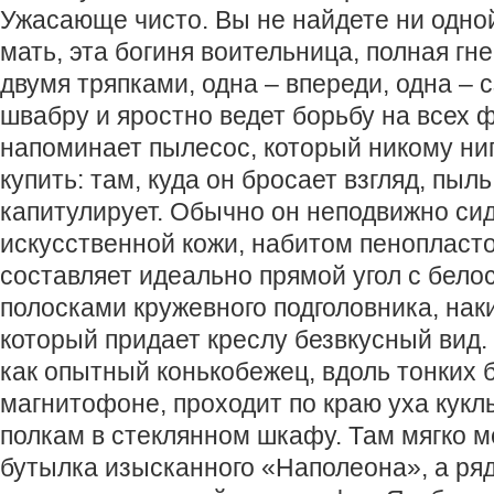
Ужасающе чисто. Вы не найдете ни одно
мать, эта богиня воительница, полная гне
двумя тряпками, одна – впереди, одна – с
швабру и яростно ведет борьбу на всех 
напоминает пылесос, который никому ни
купить: там, куда он бросает взгляд, пыл
капитулирует. Обычно он неподвижно сид
искусственной кожи, набитом пенопластом
составляет идеально прямой угол с бел
полосками кружевного подголовника, наки
который придает креслу безвкусный вид. 
как опытный конькобежец, вдоль тонких 
магнитофоне, проходит по краю уха куклы
полкам в стеклянном шкафу. Там мягко 
бутылка изысканного «Наполеона», а ряд