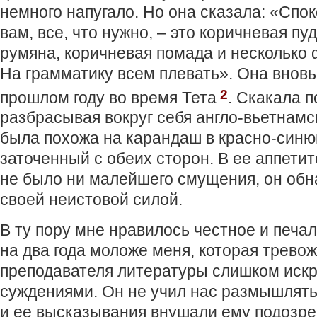
немного напугало. Но она сказала: «Спок
вам, все, что нужно, – это коричневая пу
румяна, коричневая помада и несколько 
На грамматику всем плевать». Она вновь
2
прошлом году во время Тета
. Скакала п
разбрасывая вокруг себя англо-вьетнамс
была похожа на карандаш в красно-синю
заточенный с обеих сторон. В ее аппети
не было ни малейшего смущения, он обн
своей неистовой силой.
В ту пору мне нравилось честное и печа
на два года моложе меня, которая трево
преподавателя литературы слишком иск
суждениями. Он не учил нас размышлять
и ее высказывания внушали ему подозре