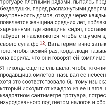
тротуаре плотными рядами, пытаясь прод
безделушки, перед распахнутыми дверя
внутренность домов, откуда через кажды
появляется женщина средних лет, поблек
харчевнями, где женщины сидят, поставив
табурет, и наклоняются, чтобы с шумом 
12
своего супа фо
. Вата герметично заты
того, чтобы всякий раз, когда люди назыв
она верила, что они говорят ей комплиме
Я никогда еще не слышала, чтобы кто-ни
продавщица омлетов, называл ее небес
хотя это соответствовало бы тому изыск
который исходит от каждого из ее шагов,
квадратном сантиметре тротуара, потре
изуродованного под гнетом налогов и сбо