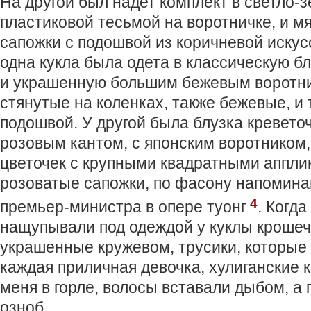
На другой был надет комплект в светло-з
пластиковой тесьмой на воротничке, и м
сапожки с подошвой из коричневой искус
одна кукла была одета в классическую б
и украшенную большим бежевым воротни
стянутые на коленках, также бежевые, и 
подошвой. У другой была блузка креветоч
розовым кантом, с японским воротником,
цветочек с крупными квадратными аппли
розоватые сапожки, по фасону напомина
4
премьер-министра в опере туонг
. Когд
нащупывали под одеждой у куклы крошеч
украшенные кружевом, трусики, которые
каждая приличная девочка, хулиганские 
меня в горле, волосы вставали дыбом, а 
озноб.