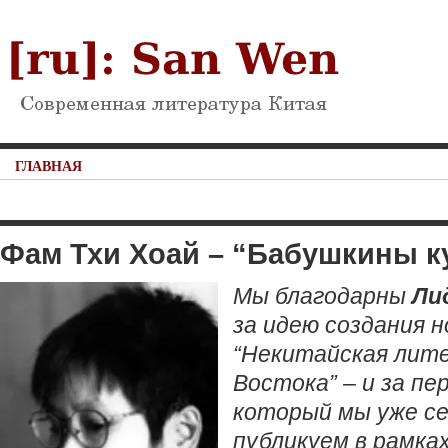
ГЛАВНАЯ
Фам Тхи Хоай – “Бабушкины к
Мы благодарны
Ли
за идею создания н
“Некитайская лит
Востока”
– и за пе
который мы уже се
публикуем в рамка