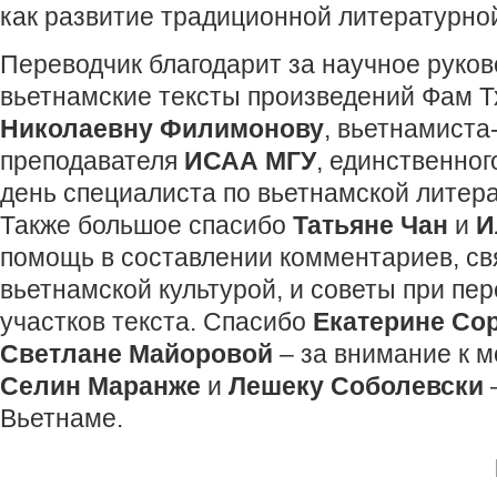
как развитие традиционной литературной
Переводчик благодарит за научное руков
вьетнамские тексты произведений Фам 
Николаевну Филимонову
, вьетнамиста
преподавателя
ИСАА МГУ
, единственног
день специалиста по вьетнамской литера
Также большое спасибо
Татьяне Чан
и
И
помощь в составлении комментариев, св
вьетнамской культурой, и советы при пе
участков текста. Спасибо
Екатерине Со
Светлане Майоровой
– за внимание к м
Селин Маранже
и
Лешеку Соболевски
–
Вьетнаме.