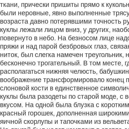
ткани, прически пришиты прямо к кукольн
были неровные, явно выполненные тряс
возраста давно потерявшими точность р
куклы лежали лицом вниз, у других, наоб
повернуто в небо. На безносом лице над
пряжи и над парой безбровых глаз, связ
ниток, был слегка намечен треугольник, 
бесконечно трогательный. В том месте, 
располагаться нижняя челюсть, бабушки
воображение трансформировало конец п
слоновой кости в единственное символич
куклы была разодеты по старой моде, с
вкусом. На одной была блузка с коротким
красный горошек, дополненная широким
яичной скорлупы и тапочками из вельвет