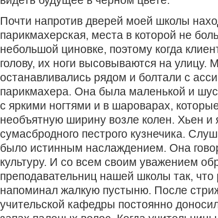
Почти напротив дверей моей школы нахо
парикмахерская, места в которой не бол
небольшой циновке, поэтому когда клиен
голову, их ноги высовываются на улицу. 
останавливались рядом и болтали с асс
парикмахера. Она была маленькой и шуст
с яркими ногтями и в шароварах, которы
необъятную ширину возле колен. Хьен и 
сумасбродного пестрого кузнечика. Слуш
было истинным наслаждением. Она говор
культуру. И со всем своим уважением об
преподавательниц нашей школы так, что 
напоминал жалкую пустыню. После стри
учительской кафедры постоянно доноси