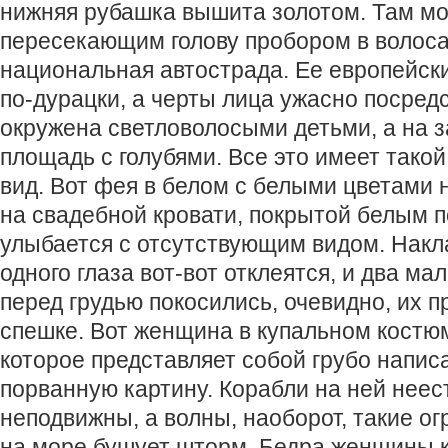
нижняя рубашка вышита золотом. Там м
пересекающим голову пробором в волоса
национальная автострада. Ее европейск
по-дурацки, а черты лица ужасно посред
окружена светловолосыми детьми, а на 
площадь с голубями. Все это имеет так
вид. Вот фея в белом с белыми цветами н
на свадебной кровати, покрытой белым 
улыбается с отсутствующим видом. Нак
одного глаза вот-вот отклеятся, и два ма
перед грудью покосились, очевидно, их п
спешке. Вот женщина в купальном костюм
которое представляет собой грубо напи
порванную картину. Корабли на ней неес
неподвижны, а волны, наоборот, такие ог
на море бушует шторм. Бедра женщины к