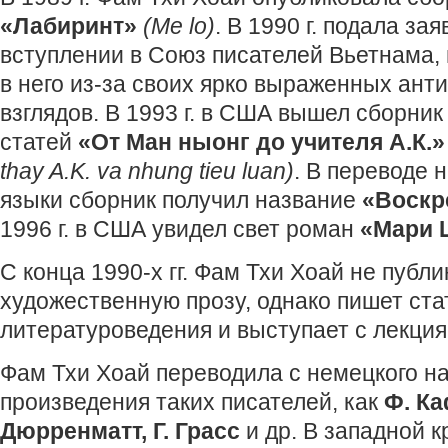
«Лабиринт»
(Me lo)
. В 1990 г. подала за
вступлении в Союз писателей Вьетнама, 
в него из-за своих ярко выраженных ан
взглядов. В 1993 г. в США вышел сборник
статей
«От Ман ныонг до учителя А.К.»
thay A.K. va nhung tieu luan)
. В переводе 
языки сборник получил название
«Воскр
1996 г. в США увидел свет роман
«Мари 
С конца 1990-х гг. Фам Тхи Хоай не публи
художественную прозу, однако пишет ста
литературоведения и выступает с лекция
Фам Тхи Хоай переводила с немецкого н
произведения таких писателей, как
Ф. Ка
Дюрренматт, Г. Грасс
и др. В западной 