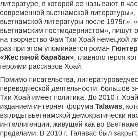
литературе, в которой ее называют, в ча
современной вьетнамской литературы»,
вьетнамской литературы после 1975г.», 
вьетнамским постмодернистом», пишут 
на творчество Фам Тхи Хоай немецкой л
раз при этом упоминается роман
Гюнтер
«Жестяной барабан»
, главного героя к
героями рассказов Хоай.
Помимо писательства, литературоведчес
переводческой деятельности, большое з
Тхи Хоай имеет политика. До 2010 г. Хоа
изданием интернет-форума
Talawas
, ко
взгляды вьетнамской демократически на
интеллигенции, живущей как во Вьетнаме,
пределами. В 2010 г. Талавас был закрыт,