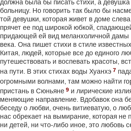
должна была бы писать стихи, а девушка 
больницу. Но говорить так было бы насме
той девушки, которая живет в доме слева,
прячет ее под широкой юбкой, спадающей
придающей ей вид меланхоличной дамы 
века. Она пишет стихи в стиле известных
Китая, людей, которые все до единого л
путешествовать и воспевать красоты, вс
7
на пути. В этих стихах воды Хуанхэ
пада
огромными волнами, там можно найти го
9
пристань в Сюньяне
и лирические излия
меняющие направление. Вдобавок она бе
беседу о любви, очень витиеватую, о люб
нас обрекает на вымирание, которая не 
ни детей, ни что-либо иное, это любовь 