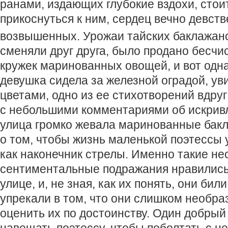
ранами, издающих глубокие вздохи, стои
прикоснуться к ним, сердец вечно девст
возвышенных. Урожаи тайских баклажан
сменяли друг друга, было продано бесчи
кружек маринованных овощей, и вот одна
девушка сидела за железной оградой, у
цветами, одно из ее стихотворений вдру
с небольшими комментариями об искривл
улица громко жевала маринованные бак
о том, чтобы жизнь маленькой поэтессы 
как наконечник стрелы. Именно такие н
сентиментальные подражания нравились
улице, и, не зная, как их понять, они били
упрекали в том, что они слишком необра
оценить их по достоинству. Один добры
навещать поэтессу, чтобы поболтать с ней