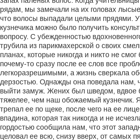
запах паленых волос. Когда учительницы
рядам, мы замечали на их головах лысые
что волосы выпадали целыми прядями. У
кузнечика можно было получить консуль
вопросу. С убежденностью вдохновенног
трубила из парикмахерской о своих сме
планах, которые никогда и никто не смог
почему-то сразу после ее слов все проб
легкоразрешимыми, а жизнь сверкала о
дерзостью. Однажды она поведала нам, 
выйти замуж. Жених был шведом, вдвое 
тяжелее, чем наш обожаемый кузнечик. Я
трепал ее по щеке, после чего на ее лиц
впадина, которая так никогда и не исчезл
гордостью сообщила нам, что этот запа
целовал ее всю, снизу вверх, от самых п