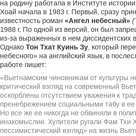
на родину работала в Институте истории
Хоай начала в 1983 г. Первый, сразу при
известность роман
«Ангел небесный»
(
1988 г. По одной из версий, он был запр
из-за выраженных в нем диссидентских в
Однако
Тон Тхат Куинь Зу
, который пер
небесного» на английский язык, в послес
работе пишет:
«Вьетнамским чиновникам от культуры н
критический взгляд на современный Вье
оскорблены отсутствием уважения к тра
пренебрежением социальными табу в е
Но все же ее никогда не обвиняли в пол
инакомыслии. Хулители ругали Фам Тхи 
пессимистический взгляд» на жизнь Вьет