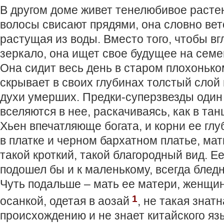
В другом доме живет тенелюбивое расте
волосы свисают прядями, она словно вет
растущая из воды. Вместо того, чтобы вг
зеркало, она ищет свое будущее на сем
Она сидит весь день в старом плохонько
скрывает в своих глубинах толстый слой
духи умерших. Предки-суперзвезды один
вселяются в нее, раскачиваясь, как в та
Хьен впечатляюще богата, и корни ее гл
в платке и черном бархатном платье, мать
такой кроткий, такой благородный вид. Е
подошел бы и к маленькому, всегда блед
Чуть подальше – мать ее матери, женщи
1
осанкой, одетая в аозай
, не такая знатн
происхождению и не знает китайского яз