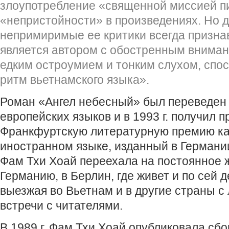
злоупотребление «священной миссией пи
«непристойности» в произведениях. Но 
непримиримые ее критики всегда признав
является автором с обостренным вниман
едким остроумием и тонким слухом, спо
ритм вьетнамского языка».
Роман «Ангел небесный» был переведен
европейских языков и в 1993 г. получил 
Франкфуртскую литературную премию ка
иностранном языке, изданный в Германии
Фам Тхи Хоай переехала на постоянное 
Германию, в Берлин, где живет и по сей д
выезжая во Вьетнам и в другие страны с
встречи с читателями.
В 1989 г. Фам Тхи Хоай опубликовала сб