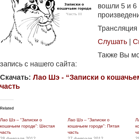
вошли 5 и 6
произведени
Трансляция
Слушать
|
С
Также Вы мо
запись с нашего сайта:
Скачать:
Лао Шэ - “Записки о кошачье
часть
Related
Лао Шэ – “Записки о
Лао Шэ – “Записки о
Л
кошачьем городе”: Шестая
кошачьем городе”: Пятая
к
часть
часть
ч
28 февраля 2012
27 февраля 2012
2