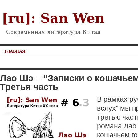
ГЛАВНАЯ
Лао Шэ – “Записки о кошачьем
Третья часть
В рамках ру
вслух” мы п
третью част
романа Лао 
кошачьем го