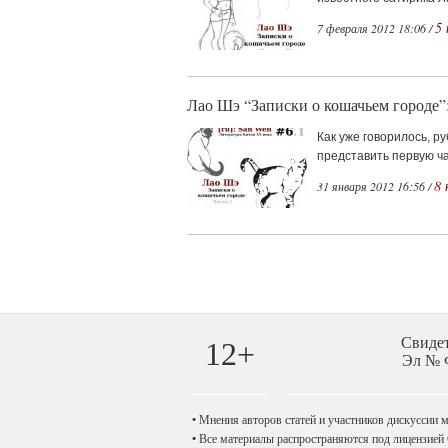
5
7 февраля 2012 18:06 /
Лао Шэ “Записки о кошачьем городе”:
Как уже говорилось, р
представить первую ча
8 
31 января 2012 16:56 /
Свиде
12+
Эл № Ф
•
Мнения авторов статей и участников дискуссии мо
•
Все материалы распространяются под лицензией