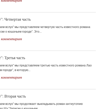
 комментариев
”: Четвертая часть
аем вслух” мы представляем четвертую часть известного романа
ки о кошачьем городе”. Это...
 комментариев
”: Третья часть
аем вслух” мы представляем третью часть известного романа Лао
 городе”, в которую...
 комментариев
”: Вторая часть
таем вслух” мы продолжает выкладывать роман-антиутопию
ао Шэ “Записки о кошачьем...