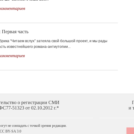
 комментариев
 Первая часть
убрика “Читаем вслух” затеяла свой большой проект, и мы рады
сть известнейшего романа-антиутопии...
комментариев
тельство о регистрации СМИ
С77-51323 от 02.10.2012 г.*
и 
гут не совпадать с точкой зрения редакции.
 CC BY-SA 3.0