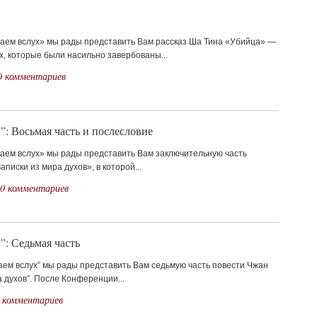
таем вслух» мы рады представить Вам рассказ Ша Тина «Убийца» —
х, которые были насильно завербованы...
0 комментариев
”: Восьмая часть и послесловие
таем вслух» мы рады представить Вам заключительную часть
писки из мира духов», в которой...
0 комментариев
”: Седьмая часть
аем вслух” мы рады представить Вам седьмую часть повести Чжан
а духов”. После Конференции...
 комментариев