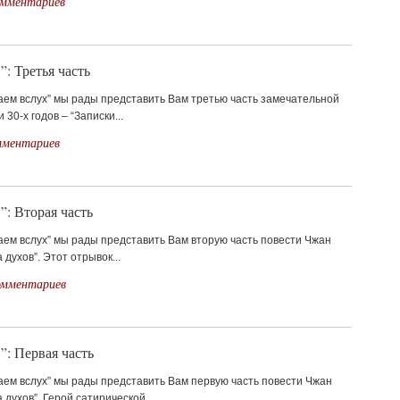
омментариев
: Третья часть
аем вслух” мы рады представить Вам третью часть замечательной
30-х годов – “Записки...
мментариев
”: Вторая часть
аем вслух” мы рады представить Вам вторую часть повести Чжан
 духов”. Этот отрывок...
омментариев
”: Первая часть
аем вслух” мы рады представить Вам первую часть повести Чжан
 духов”. Герой сатирической...