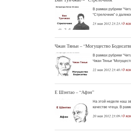
В рамках рубрики “Чит
“Стрелочник” о далеко
0 ко
23 мая 2012 23:23 /
Чжан Тяньи – “Могущество Бодисатв
В рамках рубрики “Чит
Чжан Тяньи “Могуществ
0 ко
22 мая 2012 23:40 /
Е Шэнтао – “Афэн”
На этой неделе наш з
качестве чтеца. В рамк
0 ко
20 мая 2012 23:09 /