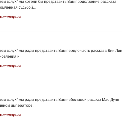
таем вслух” мы хотели бы представить Вам продолжение рассказа
омленная судьбой...
мментариев
аем вслух” мы рады представить Вам первую часть рассказа Дин Лин
новления и...
мментариев
таем вслух” мы рады представить Вам небольшой рассказ Мао Дуня
инном императоре...
мментариев