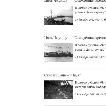
Цянь Чжуншу — “Осаждённая крепост
В рамках рубрики «Чит
романа Цянь Чжуншу “О
0
19 декабря 2012 05:49 /
Цянь Чжуншу — “Осаждённая крепост
В рамках рубрики «Чи
романа Цянь Чжуншу “О
1
13 декабря 2012 00:54 /
Сюй Дишань – “Паук”
В рамках рубрики «Чи
История жизни молодо
29 октября 2012 01:44 /