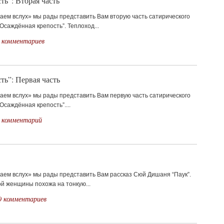
ь”: Вторая часть
аем вслух» мы рады представить Вам вторую часть сатирического
саждённая крепость”. Теплоход...
 комментариев
ь”: Первая часть
таем вслух» мы рады представить Вам первую часть сатирического
саждённая крепость”....
 комментарий
таем вслух» мы рады представить Вам рассказ Сюй Дишаня “Паук”.
й женщины похожа на тонкую...
0 комментариев