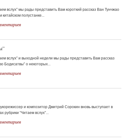
аем вслух” мы рады представить Вам короткий рассказ Ван Тунчжао
м китайском полустанке...
мментариев
ы”
аем вслух” и выходной недели мы рады представить Вам рассказ
о Бодисатвы” о некоторых...
мментариев
вукорежиссер и композитор Дмитрий Сорокин вновь выступает в
ах рубрики “Читаем вслух”...
мментариев