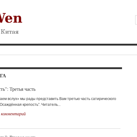
ГА
ь”: Третья часть
аем вслух» мы рады представить Вам третью часть сатирического
саждённая крепость”. Читатель...
 комментарий