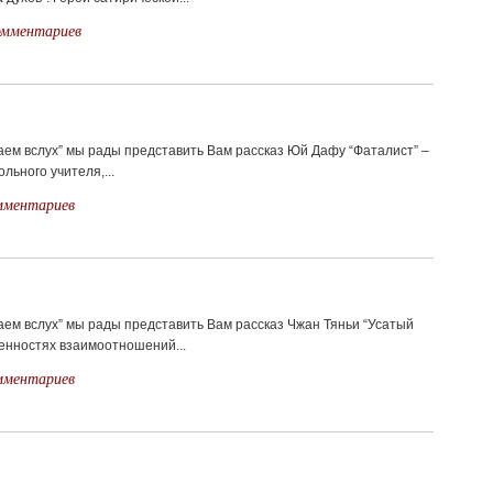
омментариев
аем вслух” мы рады представить Вам рассказ Юй Дафу “Фаталист” –
льного учителя,...
мментариев
аем вслух” мы рады представить Вам рассказ Чжан Тяньи “Усатый
бенностях взаимоотношений...
мментариев