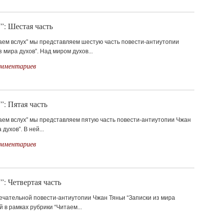
”: Шестая часть
таем вслух” мы представляем шестую часть повести-антиутопии
 мира духов”. Над миром духов...
омментариев
”: Пятая часть
таем вслух” мы представляем пятую часть повести-антиутопии Чжан
духов”. В ней...
омментариев
”: Четвертая часть
ечательной повести-антиутопии Чжан Тяньи “Записки из мира
 в рамках рубрики “Читаем...