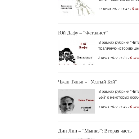
0 к
22 июня 2012 23:42 /
Юй Дафу – “Фаталист”
В рамках рубрики “Чит
трагичную историю шко
0 ко
8 июня 2012 23:07 /
Чжан Тяньи – “Усатый Бэй”
В рамках рубрики “Чит
Бэй” о некоторых осо
0 ко
3 июня 2012 23:49 /
Дин Лин – “Мынкэ”: Вторая часть