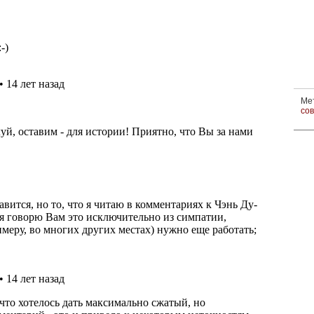
Ме
со