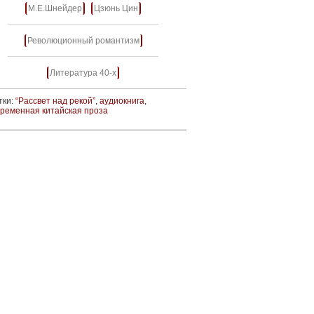
М.Е.Шнейдер
Цзюнь Цин
Революционный романтизм
Литература 40-х
тки:
“Рассвет над рекой”
,
аудиокнига
,
временная китайская проза