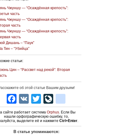
янь Чжуншу — “Осаждённая крепость”:
ретья часть
янь Чжуншу — “Осаждённая крепость”:
торая часть
янь Чжуншу — “Осаждённая крепость”:
ервая часть
юй Дишань – “Паук”
а Тин – “Убийца”
ожие статьи:
зюнь Цин – “Рассвет над рекой”: Вторая
асть
асскажите об этой статье Вашим друзьям!
Facebook
VK
Twitter
LiveJournal
blogger_post
а сайте работает система
Orphus
. Если Вы
нашли орфографическую ошибку, то,
жалуйста, выделите её и нажмите
Ctrl+Enter
.
В статье упоминаются: