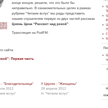
конце концов, решили, что это было бы
Ц
неправильно. В ознакомительных целях в рамках
Т
рубрики “Читаем вслух” мы рады представить
Ц
нашим слушателям первую из двух частей рассказа
В
Цзюнь Цина “Рассвет над рекой”
.
Ц
П
Трансляция на PodFM:
С
Ш
Пох
го сайта:
Ц
екой”: Первая часть
ч
Р
 - "Благодетельница"
У Цзусян - "Женщины"
еля 2012
28 апреля 2012
Н
аем вслух"
In "Читаем вслух"
по