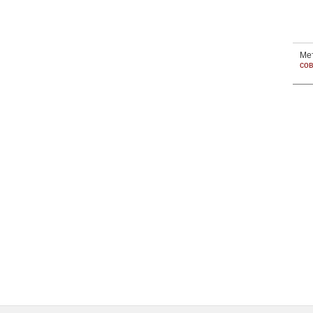
Ме
со