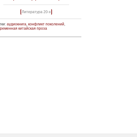
Литература 20-х
тки:
аудиокнига
,
конфликт поколений
,
временная китайская проза