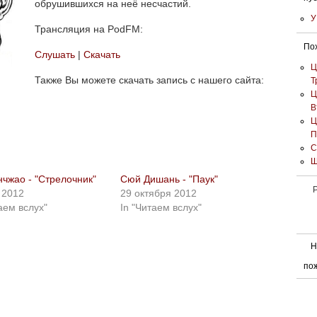
обрушившихся на неё несчастий.
У
Трансляция на PodFM:
Пох
Слушать
|
Скачать
Ц
Также Вы можете скачать запись с нашего сайта:
Т
Ц
В
Ц
П
С
Ш
нчжао - "Стрелочник"
Сюй Дишань - "Паук"
Р
 2012
29 октября 2012
аем вслух"
In "Читаем вслух"
Н
по