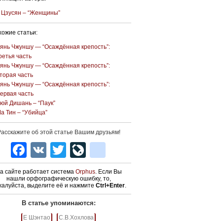
 Цзусян – “Женщины”
ожие статьи:
янь Чжуншу — “Осаждённая крепость”:
ретья часть
янь Чжуншу — “Осаждённая крепость”:
торая часть
янь Чжуншу — “Осаждённая крепость”:
ервая часть
юй Дишань – “Паук”
а Тин – “Убийца”
асскажите об этой статье Вашим друзьям!
Facebook
VK
Twitter
LiveJournal
blogger_post
а сайте работает система
Orphus
. Если Вы
нашли орфографическую ошибку, то,
жалуйста, выделите её и нажмите
Ctrl+Enter
.
В статье упоминаются:
Е Шэнтао
С.В.Хохлова