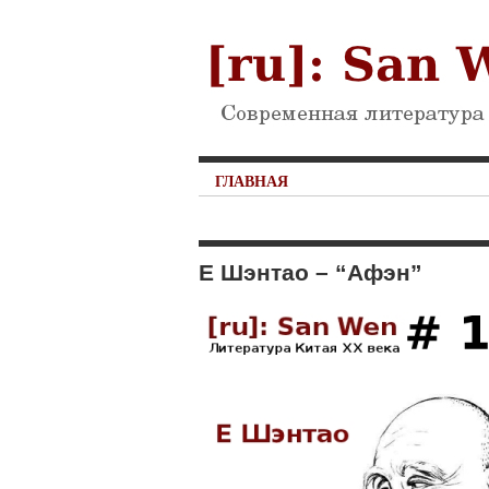
ГЛАВНАЯ
Е Шэнтао – “Афэн”