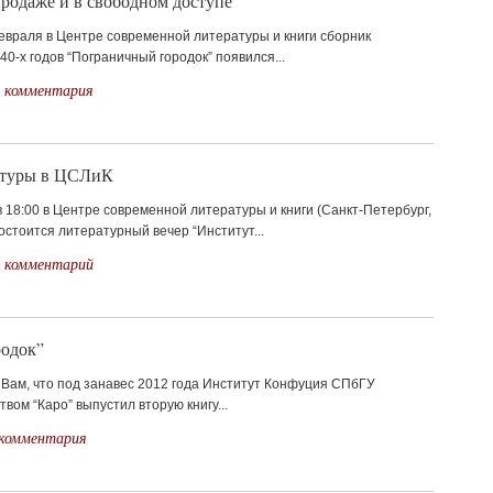
родаже и в свободном доступе
враля в Центре современной литературы и книги сборник
40-х годов “Пограничный городок” появился...
2 комментария
ратуры в ЦСЛиК
в 18:00 в Центре современной литературы и книги (Санкт-Петербург,
состоится литературный вечер “Институт...
1 комментарий
родок”
Вам, что под занавес 2012 года Институт Конфуция СПбГУ
вом “Каро” выпустил вторую книгу...
 комментария