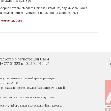
айская литература”
орной статьи “Modern Chinese Literature”, опубликованной в
ca, выдающегося американского синолога и переводчика,...
 комментариев
тельство о регистрации СМИ
С77-51323 от 02.10.2012 г.*
и 
гут не совпадать с точкой зрения редакции.
 CC BY-SA 3.0
ри указании прямой ссылки (для интернет-изданий -
 под такой же или аналогичной лицензией.
е связи, информационных технологий и массовых