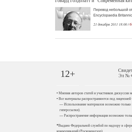
Говард Голдблатт и “Современная кит
Перевод небольшой обз
Encyclopaedia Britanni
6
21 декабря 2011 18:00 /
Свиде
12+
Эл № Ф
•
Мнения авторов статей и участников дискуссии мо
•
Все материалы распространяются под лицензией
—
Использование материалов возможно только п
гиперссылки).
—
Распространение информации возможно только
*
Выдано Федеральной службой по надзору в сфер
коммуникаций (Роскомнадзор).